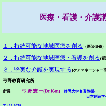
医療・看護・介護
１．持続可能な地域医療を創る
（医師研修）
２．持続可能な地域医療・看護を創る
(
３．堅実な介護を実現する
(ケアマネージャー研
弓野教育研究所
弓 野 憲 一(Dr.Ken)
所長
静岡大学名誉教授/
日本創造学会名誉学
〒422-8078